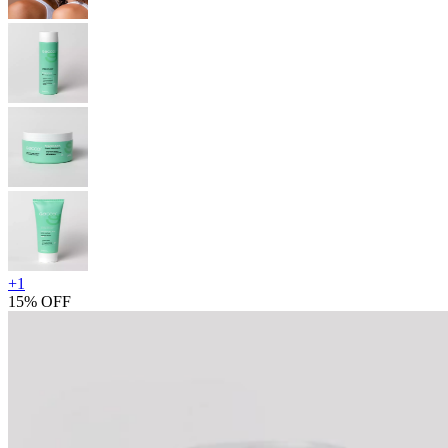
+
1
15% OFF